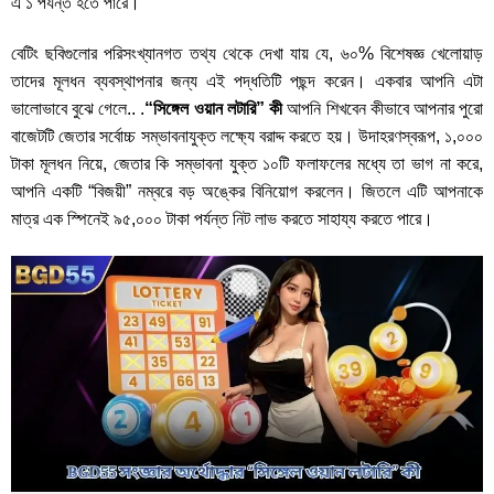
এ ১ পর্যন্ত হতে পারে।
বেটিং ছবিগুলোর পরিসংখ্যানগত তথ্য থেকে দেখা যায় যে, ৬০% বিশেষজ্ঞ খেলোয়াড়
তাদের মূলধন ব্যবস্থাপনার জন্য এই পদ্ধতিটি পছন্দ করেন। একবার আপনি এটা
ভালোভাবে বুঝে গেলে.. .
“সিঙ্গেল ওয়ান লটারি” কী
আপনি শিখবেন কীভাবে আপনার পুরো
বাজেটটি জেতার সর্বোচ্চ সম্ভাবনাযুক্ত লক্ষ্যে বরাদ্দ করতে হয়। উদাহরণস্বরূপ, ১,০০০
টাকা মূলধন নিয়ে, জেতার কি সম্ভাবনা যুক্ত ১০টি ফলাফলের মধ্যে তা ভাগ না করে,
আপনি একটি “বিজয়ী” নম্বরে বড় অঙ্কের বিনিয়োগ করলেন। জিতলে এটি আপনাকে
মাত্র এক স্পিনেই ৯৫,০০০ টাকা পর্যন্ত নিট লাভ করতে সাহায্য করতে পারে।