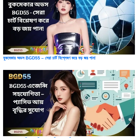
বুকমেকার অডস BGD55 – সেরা চার্ট বিশ্লেষণ করে বড় জয় পান!