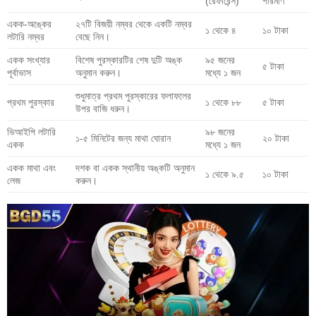
(রেফারেন্স)
পরিমাণ
একক-অঙ্কের
২৭টি বিজয়ী নম্বর থেকে একটি নম্বর
১ থেকে ৪
১০ টাকা
লটারি নম্বর
বেছে নিন।
একক সংখ্যার
বিশেষ পুরস্কারটির শেষ দুটি অঙ্ক
৯৫ জনের
৫ টাকা
পূর্বাভাস
অনুমান করুন।
মধ্যে ১ জন
শুধুমাত্র প্রথম পুরস্কারের ফলাফলের
প্রথম পুরস্কার
১ থেকে ৮৮
৫ টাকা
উপর বাজি ধরুন।
ভিআইপি লটারি
৯৮ জনের
১-৫ মিনিটের জন্য মাথা ঘোরান
২০ টাকা
একক
মধ্যে ১ জন
একক মাথা এবং
দশক বা একক স্থানীয় অঙ্কটি অনুমান
১ থেকে ৯.৫
১০ টাকা
লেজ
করুন।