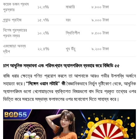
কয়েক ডজন প্রথম
১২.৩%
মাঝারি
৮.৮০০ টাকা
পুরস্কার
গ্র্যান্ড প্রাইজ
১৫.৭%
বরং
৯.০০০ টাকা
বিশেষ পুরস্কারের
১০.২%
স্থিতিশীল
৮.৫০০ টাকা
প্রথম নম্বর
একজোড়া অনন্য
২২.৪%
খুব উঁচু
৯.২০০ টাকা
দ্বীপ
চাপ আধুনিক সম্ভাবনা এবং পরিসংখ্যান অ্যালগরিদম ব্যবহার করে বিজিডি ৫৫
বাজি ধরার ক্ষেত্রে গণিত প্রয়োগ করলে তা আপনাকে আরও গভীর উপলব্ধি অর্জনে
সহায়তা করে।
“সিঙ্গেল ওয়ান লটারি” কী
বৈজ্ঞানিকভাবে নির্ভুল দৃষ্টিকোণ থেকে, আধুনিক
অ্যালগরিদম গুলো খেলোয়াড়দের ব্যক্তিগত বিষয়গুলো বাদ দিয়ে প্রকৃত তথ্যের ওপর
ভিত্তি করে সবচেয়ে সম্ভাব্য ফলাফলের ওপর মনোযোগ দিতে সাহায্য করে।