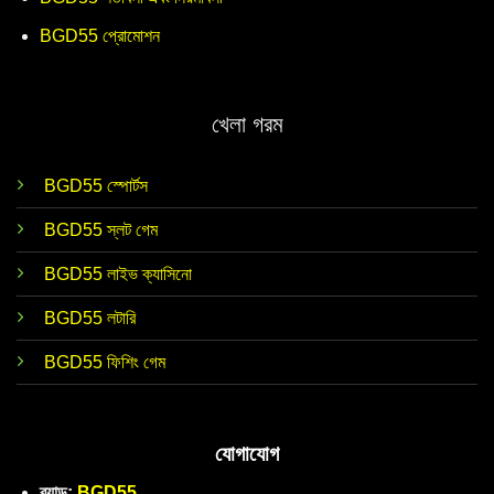
BGD55 প্রোমোশন
খেলা গরম
BGD55 স্পোর্টস
BGD55 স্লট গেম
BGD55 লাইভ ক্যাসিনো
BGD55 লটারি
BGD55 ফিশিং গেম
যোগাযোগ
ব্র্যান্ড:
BGD55