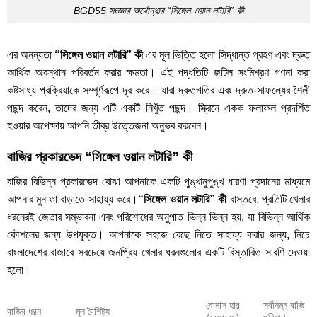
BGD55 সংজ্ঞার অর্থোদ্ধার “সিঙ্গেল ওয়ান লটারি” কী
এর অনন্যতা
“সিঙ্গেল ওয়ান লটারি” কী
এর মূল ভিত্তি হলো সিদ্ধান্ত গ্রহণ এবং দ্রুত
আর্থিক অবস্থান পরিবর্তন করার ক্ষমতা। এই পদ্ধতিটি জটিল সংমিশ্রণ গণনা করা
কষ্টসাধ্য প্রক্রিয়াকে সম্পূর্ণরূপে দূর করে। যারা দ্রুতগতির এবং দ্রুত-সাফল্যের শৈলী
পছন্দ করেন, তাদের জন্য এটি একটি নিখুঁত পছন্দ। স্ক্রিনে একক ফলাফল প্রদর্শিত
হওয়ার অপেক্ষায় আপনি তীব্র উত্তেজনা অনুভব করবেন।
বাজির প্রকারভেদ “সিঙ্গেল ওয়ান লটারি” কী
বাজির বিভিন্ন প্রকারভেদ বোঝা আপনাকে একটি পুঙ্খানুপুঙ্খ ধারণা প্রদানের মাধ্যমে
আপনার মুনাফা বাড়াতে সাহায্য করে।
“সিঙ্গেল ওয়ান লটারি” কী
বাস্তবে, প্রতিটি খেলার
ধরনেরই জেতার সম্ভাবনা এবং পরিশোধের অনুপাত ভিন্ন ভিন্ন হয়, যা বিভিন্ন আর্থিক
কৌশলের জন্য উপযুক্ত। আপনাকে সহজে বেছে নিতে সাহায্য করার জন্য, নিচে
বাংলাদেশের বাজারে সবচেয়ে জনপ্রিয় খেলার ধরনগুলোর একটি বিস্তারিত সারণি দেওয়া
হলো।
বোনাস হার
সর্বনিম্ন বাজি
বাজির ধরন
মূল বৈশিষ্ট্য