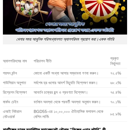
খেলার সময় আধুনিক পরিসংখ্যানগত অ্যালগরিদম প্রয়োগ করা।একক লটারি
প্রকৃত
অ্যালগরিদমের নাম
পরিচালন নীতি
নির্ভুলতা
পয়সন বন্টন
কোনো একটি সংখ্যা আসার সম্ভাবনা গণনা করুন।
৭২.৫%
গাউসিয়ান অনুপাত
সর্বশেষ ড্র গুলোর আদর্শ বিচ্যুতি বিশ্লেষণ করুন।
৬৮.২%
রিগ্রেশন বিশ্লেষণ
আবর্তন চক্রের ছন্দ ও প্রবণতা বিশ্লেষণ।
৭৫.৪%
মার্কভ চেইন
বর্তমান অবস্থা থেকে পরবর্তী অবস্থা অনুমান করুন।
৭০.১%
এআই নিউরাল
BGD55-এর ১০,০০,০০০ ঐতিহাসিক ফলাফল থেকে
৮৫.৯%
নেটওয়ার্ক
মেশিন লার্নিং
মারটিঙ্গেল ডাবল ক্যাপিটাল ম্যানেজমেন্ট কৌশল “সিঙ্গেল ওয়ান লটারি” কী