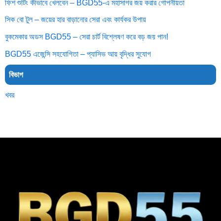
ফিশ শুটিং কীভাবে খেলবেন – BGD55-এ মহাসাগর জয় করার গোপনীয়তা
সিক বো টুল – জয়ের হার বাড়ানোর সেরা এবং কার্যকর উপায়
বুকমেকার অডস BGD55 – সেরা চার্ট বিশ্লেষণ করে বড় জয় পান!
BGD55 এজেন্সি সহযোগিতা – প্যাসিভ আয় বৃদ্ধির সুযোগ
বিভাগ
খবর