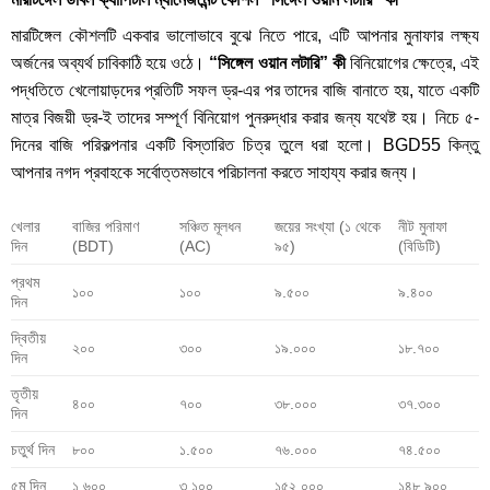
মারটিঙ্গেল কৌশলটি একবার ভালোভাবে বুঝে নিতে পারে, এটি আপনার মুনাফার লক্ষ্য
অর্জনের অব্যর্থ চাবিকাঠি হয়ে ওঠে।
“সিঙ্গেল ওয়ান লটারি” কী
বিনিয়োগের ক্ষেত্রে, এই
পদ্ধতিতে খেলোয়াড়দের প্রতিটি সফল ড্র-এর পর তাদের বাজি বানাতে হয়, যাতে একটি
মাত্র বিজয়ী ড্র-ই তাদের সম্পূর্ণ বিনিয়োগ পুনরুদ্ধার করার জন্য যথেষ্ট হয়। নিচে ৫-
দিনের বাজি পরিকল্পনার একটি বিস্তারিত চিত্র তুলে ধরা হলো।
BGD55 কিন্তু
আপনার নগদ প্রবাহকে সর্বোত্তমভাবে পরিচালনা করতে সাহায্য করার জন্য।
খেলার
বাজির পরিমাণ
সঞ্চিত মূলধন
জয়ের সংখ্যা (১ থেকে
নীট মুনাফা
দিন
(BDT)
(AC)
৯৫)
(বিডিটি)
প্রথম
১০০
১০০
৯.৫০০
৯.৪০০
দিন
দ্বিতীয়
২০০
৩০০
১৯.০০০
১৮.৭০০
দিন
তৃতীয়
৪০০
৭০০
৩৮.০০০
৩৭.৩০০
দিন
চতুর্থ দিন
৮০০
১.৫০০
৭৬.০০০
৭৪.৫০০
৫ম দিন
১.৬০০
৩.১০০
১৫২.০০০
১৪৮.৯০০