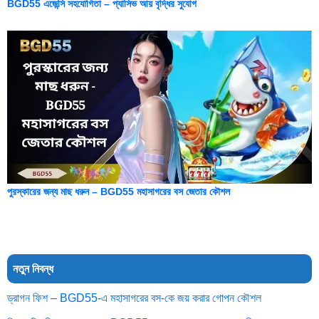
BGD55 এজেন্সি সহযোগিতা – প্যাসিভ আয় বৃদ্ধির সুযোগ
পুরস্কারের জন্য মাছ ধরুন – BGD55 মহাসাগরের বস জেতার কৌশল
নতুন নিবন্ধ
ড্রাগন ফিশ – BGD55-এ মহাসাগরের বস-কে জয় করার গোপন কৌশল