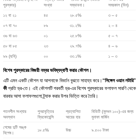
পুরস্কার)
সংখ্যা
সম্ভাবনা।
সময়কাল (দিন)
১২ বা ২১
৪৫
২৮.৫%
৩ – ৫
০৭ বা ৭০
৮৯
৩১.২%
২ – ৪
৩৬ বা ৬৩
০১
২৫.৮%
৫ – ৭
৫৮ বা ৮৫
২৩
২৯.৭%
৪ – ৬
৯৯ (ছবি)
০০
৩৩.১%
১ – ৩
বিশেষ পুরস্কারের বিজয়ী নম্বর ভবিষ্যদ্বাণী করার কৌশল।
এটি এমন একটি কৌশল যা আপনাকে বিবর্তন বুঝতে সাহায্য করে।
“সিঙ্গেল ওয়ান লটারি”
কী
প্রতি ড্র-তে। এই কৌশলটি পরবর্তী ড্র-এর বিশেষ পুরস্কারের ফলাফল সারণি থেকে
বারবার আসা ফলাফলগুলো ট্র্যাক করার উপর ভিত্তি করে তৈরি।
পতনশীল সংখ্যার
পুনরাবৃত্তির
প্রত্যাশিত
বিডিটি (মূলধন ১০০)-এর জন্য
অবস্থান
ফ্রিকোয়েন্সি
আয়ের হার
মুনাফা মার্জিন
শেষের দুটি অঙ্ক
১৮.৫%
উচ্চ
৯.৫০০ টাকা
বিশেষ।