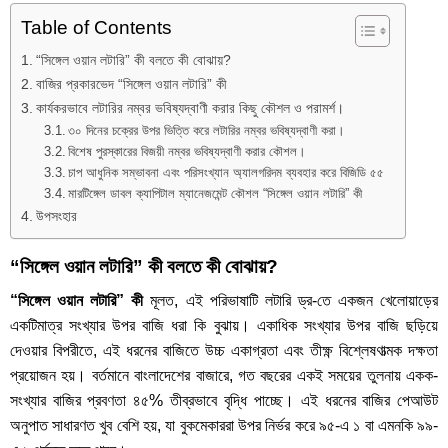
Table of Contents
“সিঙ্গেল ওয়ান লটারি” কী বলতে কী বোঝায়?
বাজির প্রকারভেদ “সিঙ্গেল ওয়ান লটারি” কী
কার্যকরভাবে লটারির নম্বর ভবিষ্যদ্বাণী করার কিছু কৌশল ও পরামর্শ।
৩০ দিনের চক্রের উপর ভিত্তি করে লটারির নম্বর ভবিষ্যদ্বাণী করা।
বিশেষ পুরস্কারের বিজয়ী নম্বর ভবিষ্যদ্বাণী করার কৌশল।
চাপ আধুনিক সম্ভাবনা এবং পরিসংখ্যান অ্যালগরিদম ব্যবহার করে বিজিডি ৫৫
মারটিঙ্গেল ডাবল ক্যাপিটাল ম্যানেজমেন্ট কৌশল “সিঙ্গেল ওয়ান লটারি” কী
উপসংহার
“সিঙ্গেল ওয়ান লটারি” কী বলতে কী বোঝায়?
“সিঙ্গেল ওয়ান লটারি” কী
মূলত, এই পরিভাষাটি লটারি ড্র-তে একজন খেলোয়াড়ের
একটিমাত্র সংখ্যার উপর বাজি ধরা কি বুঝায়। একাধিক সংখ্যার উপর বাজি ছড়িয়ে
দেওয়ার বিপরীতে, এই ধরনের বাজিতে উচ্চ একাগ্রতা এবং তীক্ষ্ণ বিশ্লেষণাত্মক দক্ষতা
প্রয়োজন হয়। বর্তমানে বাংলাদেশের বাজারে, গত বছরের একই সময়ের তুলনায় একক-
সংখ্যার বাজির প্রবণতা ৪৫% তীব্রভাবে বৃদ্ধি পাচ্ছে। এই ধরনের বাজির পেআউট
অনুপাত সাধারণত খুব বেশি হয়, যা বুকমেকাররা উপর নির্ভর করে ৯৫-এ ১ বা এমনকি ৯৯-