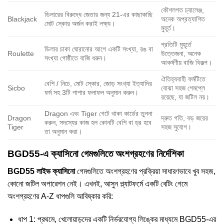
কৌশলগত চ্যালেঞ্জ,
ডিলারের বিরুদ্ধে জেতার জন্য 21-এর কাছাকাছি
Blackjack
অনেক অপ্রত্যাশিত
মোট স্কোর অর্জন করাই লক্ষ্য।
মুহূর্ত।
প্রতিটি মুহূর্তে
ডিলার চাকা ঘোরানোর আগে একটি সংখ্যা, রঙ বা
Roulette
উত্তেজনা, অনেক
সংখ্যা গোষ্ঠীতে বাজি ধরুন।
আকর্ষণীয় বাজি বিকল্প।
ঐতিহ্যবাহী ফর্মটিতে
বেশি / নিচে, মোট স্কোর, জোড় সংখ্যা ইত্যাদির
Sicbo
বোঝা সহজ গেমপ্লে
ফর্ম সহ 3টি পাশার ফলাফল অনুমান করুন।
রয়েছে, যা জটিল নয়।
Dragon এবং Tiger গেটে থাকা কার্ডের তুলনা
Dragon
দ্রুত গতি, বড় জয়ের
করুন, সদস্যের কাজ হল কোনটি বেশি বা ড্র হবে
Tiger
সহজ সুযোগ।
তা অনুমান করা।
BGD55-এ ক্যাসিনো গেমগুলিতে অংশগ্রহণের নির্দেশিকা
BGD55 লাইভ ক্যাসিনো
গেমগুলিতে অংশগ্রহণের প্রক্রিয়া সাধারণভাবে খুব সহজ,
কোনো জটিল অপারেশন নেই। এখনই, আসুন প্ল্যাটফর্মে একটি বেটিং গেমে
অংশগ্রহণের A-Z ধাপগুলি আবিষ্কার করি:
ধাপ 1: প্রথমে, খেলোয়াড়দের একটি নির্ভরযোগ্য লিঙ্কের মাধ্যমে BGD55-এর