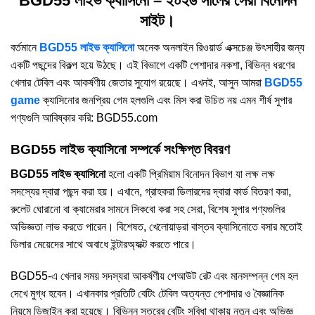
BGD55 লাইভ ক্যাসিনো – ২০২৬ সালের সেরা বিনোদন
সাইট।
বর্তমানে
BGD55 লাইভ ক্যাসিনো
অনেক অনলাইন রিওয়ার্ড এক্সচেঞ্জ উৎসাহীর জন্য
একটি পছন্দের বিকল্প হয়ে উঠছে। এই বিভাগে একটি পেশাদার নকশা, বিভিন্ন ধরণের
খেলার টেবিল এবং আকর্ষণীয় জেতার সুযোগ রয়েছে। এখনই, আসুন আমরা
BGD55
game
ক্যাসিনোর জনপ্রিয় গেম হলগুলি এবং মিস করা উচিত নয় এমন শীর্ষ সুপার
পণ্যগুলি আবিষ্কার করি:
BGD55.com
BGD55 লাইভ ক্যাসিনো সম্পর্কে সংক্ষিপ্ত বিবরণ
BGD55 লাইভ ক্যাসিনো
হলো একটি প্রিমিয়াম বিনোদন বিভাগ যা লক্ষ লক্ষ
সদস্যের দ্বারা পছন্দ করা হয়। এখানে, গ্রাহকরা ডিলারদের দ্বারা কার্ড বিতরণ করা,
রুলেট ঘোরানো বা ক্যামেরার সামনে সিকবো করা সহ সেরা, বিশেষ সুপার পণ্যগুলির
অভিজ্ঞতা লাভ করতে পারেন। বিশেষত, খেলোয়াড়রা বাস্তব ক্যাসিনোতে বসার মতোই
ডিলার মেয়েদের সাথে অবাধে ইন্টারঅ্যাক্ট করতে পারে।
BGD55-এ খেলার সময় সদস্যরা আকর্ষণীয় পেআউট রেট এবং মানসম্পন্ন গেম হল
দেখে মুগ্ধ হবেন। এখানকার প্রতিটি বেটিং টেবিল অত্যন্ত পেশাদার ও বৈজ্ঞানিক
নিয়মে ডিজাইন করা হয়েছে। বিভিন্ন স্তরের বেটিং সুবিধা থাকায় নতুন এবং অভিজ্ঞ