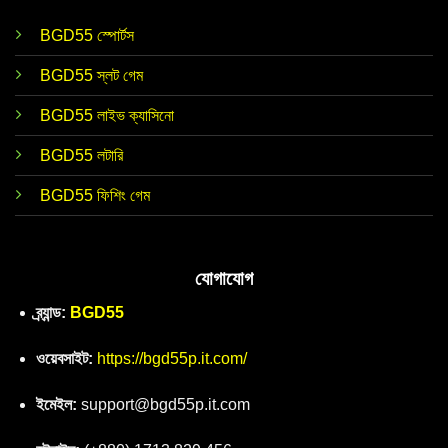
BGD55 স্পোর্টস
BGD55 স্লট গেম
BGD55 লাইভ ক্যাসিনো
BGD55 লটারি
BGD55 ফিশিং গেম
যোগাযোগ
ব্র্যান্ড:
BGD55
ওয়েবসাইট:
https://bgd55p.it.com/
ইমেইল:
support@bgd55p.it.com