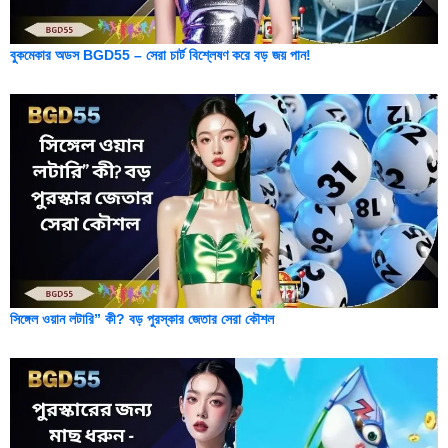
বুকমেকার অডস BGD55 – সেরা চার্ট বিশ্লেষণ করে বড় জয় পান!
সিঙ্গেল ওয়ান লটারি” কী? বড় পুরস্কার জেতার সেরা কৌশল