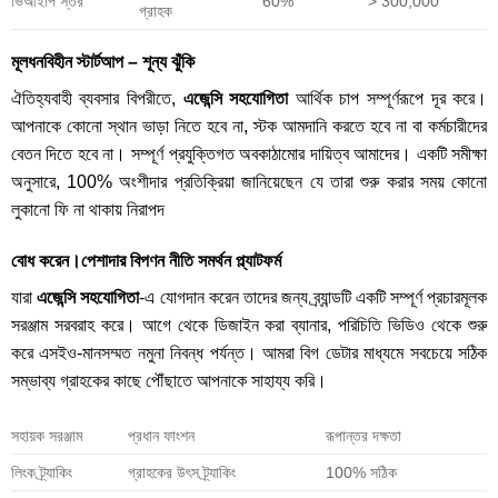
ভিআইপি স্তর
60%
> 300,000
গ্রাহক
মূলধনবিহীন স্টার্টআপ – শূন্য ঝুঁকি
ঐতিহ্যবাহী ব্যবসার বিপরীতে,
এজেন্সি সহযোগিতা
আর্থিক চাপ সম্পূর্ণরূপে দূর করে।
আপনাকে কোনো স্থান ভাড়া নিতে হবে না, স্টক আমদানি করতে হবে না বা কর্মচারীদের
বেতন দিতে হবে না। সম্পূর্ণ প্রযুক্তিগত অবকাঠামোর দায়িত্ব আমাদের। একটি সমীক্ষা
অনুসারে, 100% অংশীদার প্রতিক্রিয়া জানিয়েছেন যে তারা শুরু করার সময় কোনো
লুকানো ফি না থাকায় নিরাপদ
বোধ করেন।পেশাদার বিপণন নীতি সমর্থন প্ল্যাটফর্ম
যারা
এজেন্সি সহযোগিতা
-এ যোগদান করেন তাদের জন্য ব্র্যান্ডটি একটি সম্পূর্ণ প্রচারমূলক
সরঞ্জাম সরবরাহ করে। আগে থেকে ডিজাইন করা ব্যানার, পরিচিতি ভিডিও থেকে শুরু
করে এসইও-মানসম্মত নমুনা নিবন্ধ পর্যন্ত। আমরা বিগ ডেটার মাধ্যমে সবচেয়ে সঠিক
সম্ভাব্য গ্রাহকের কাছে পৌঁছাতে আপনাকে সাহায্য করি।
সহায়ক সরঞ্জাম
প্রধান ফাংশন
রূপান্তর দক্ষতা
লিংক ট্র্যাকিং
গ্রাহকের উৎস ট্র্যাকিং
100% সঠিক