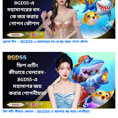
ড্রাগন ফিশ – BGD55-এ মহাসাগরের বস-কে জয় করার গোপন কৌশল
ফিশ শুটিং কীভাবে খেলবেন – BGD55-এ মহাসাগর জয় করার গোপনীয়তা