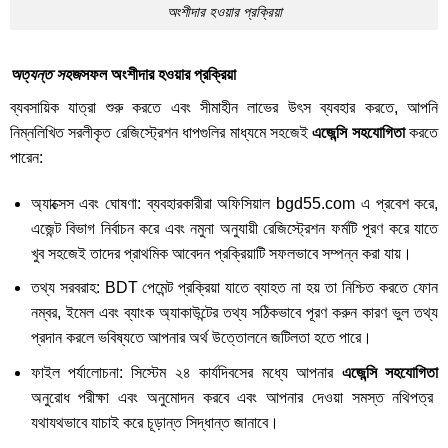
অংশীদার হওয়ার প্রক্রিয়া
অত্যন্ত সহজ
সফল অংশীদার হওয়ার প্রক্রিয়া
ব্যবসায়িক যাত্রা শুরু করতে এবং সীমাহীন লাভের উৎস ব্যবহার করতে, আপনি
নিম্নলিখিত সরলীকৃত রেজিস্ট্রেশন ধাপগুলির মাধ্যমে সহজেই
এজেন্সি সহযোগিতা
করতে
পারেন:
অ্যাক্সেস এবং ঘোষণা: ব্যবহারকারীরা অফিসিয়াল
bgd55.com
এ প্রবেশ করে,
এজেন্ট বিভাগ নির্বাচন করে এবং নমুনা অনুযায়ী রেজিস্ট্রেশন ফর্মটি পূরণ করে যাতে
খুব সহজেই তাদের প্রাথমিক আবেদন প্রক্রিয়াটি সফলভাবে সম্পন্ন করা যায়।
তথ্য সরবরাহ: BDT পেমেন্ট প্রক্রিয়া যাতে ব্যাহত না হয় তা নিশ্চিত করতে ফোন
নম্বর, ইমেল এবং ব্যাংক অ্যাকাউন্টের তথ্য সঠিকভাবে পূরণ করুন কারণ ভুল তথ্য
প্রদান করলে ভবিষ্যতে আপনার অর্থ উত্তোলনে জটিলতা হতে পারে।
ফাইল পর্যালোচনা: সিস্টেম ২৪ কার্যদিবসের মধ্যে আপনার
এজেন্সি সহযোগিতা
অনুরোধ পরীক্ষা এবং অনুমোদন করবে এবং আপনার দেওয়া সমস্ত নথিপত্র
যথাযথভাবে যাচাই করে চূড়ান্ত সিদ্ধান্ত জানাবে।