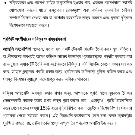
সক্রিয়করণ এবং পরামর্শ: ফাইল অনুমোদিত হওয়ার পরে, একজন পরামর্শদাতা সরাসরি
যোগাযোগ করবেন যাতে বাস্তবায়ন রোডম্যাপ এবং কার্যকর ব্যবসায়িক কৌশল
সম্পর্কে নির্দেশ দেওয়া যায় যা আপনার ব্যবসায়িক লক্ষ্য অর্জনে এবং মুনাফা বৃদ্ধিতে
বিশেষভাবে সহায়তা করবে।
প্রতিটি অংশীদারের দায়িত্ব ও বাধ্যবাধকতা
এজেন্সি সহযোগিতা
মডেলে, সততা হল একটি টেকসই সিস্টেম তৈরি করার মূল ভিত্তি।
অংশীদারদের অবশ্যই অবৈধ কমিশন লাভের উদ্দেশ্যে প্রতারণামূলক পদ্ধতি ব্যবহার করা
বা ভার্চুয়াল অ্যাকাউন্ট তৈরি করা কঠোরভাবে নিষিদ্ধ। যদি সিস্টেম কোনো লঙ্ঘন সনাক্ত
করে, তাহলে ব্র্যান্ডের খ্যাতি রক্ষার জন্য প্ল্যাটফর্মের অবিলম্বে চুক্তি বাতিল করার এবং
সমস্ত বিদ্যমান ব্যালেন্স বাজেয়াপ্ত করার অধিকার থাকবে।
সক্রিয় অপারেটিং অবস্থা বজায় রাখার জন্য, আপনাকে প্রতি মাসে ন্যূনতম 3 জন
লেনদেনকারী গ্রাহক বজায় রাখার লক্ষ্য পূরণ করতে হবে। এছাড়াও, প্রতি ত্রৈমাসিকে
নতুন খেলোয়াড়ের সংখ্যা 15% হারে বৃদ্ধি নিশ্চিত করা এজেন্টদের বিশেষ বিপণন সহায়তা
প্যাকেজ পেতে সহায়তা করবে। এই নিয়মগুলি কঠোরভাবে মেনে চলা কেবল অ্যাকাউন্ট
সুরক্ষিত রাখতে নয়, নেটওয়ার্কের মধ্যে অগ্রগতির পথকেও অপটিমাইজ করে।