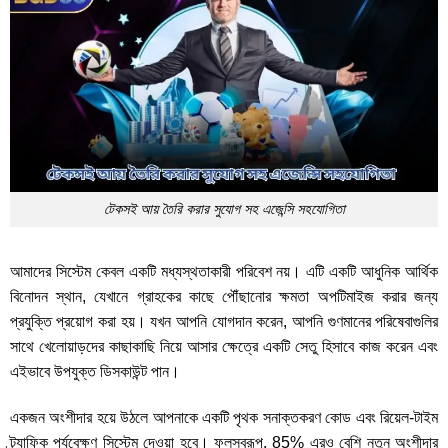
টেকসই আয় তৈরি করার সুযোগ সহ এজেন্সি সহযোগিতা
আমাদের সিস্টেম কেবল একটি মধ্যস্থতাকারী পরিবেশ নয়। এটি একটি আধুনিক আর্থিক
বিনোদন স্থান, যেখানে গ্রাহকের কাছে পৌঁছানোর ক্ষমতা অপটিমাইজ করার জন্য
প্রযুক্তি প্রয়োগ করা হয়। যখন আপনি যোগদান করেন, আপনি গুণমানের পরিষেবাগুলির
সাথে খেলোয়াড়দের কাছাকাছি নিয়ে আসার ক্ষেত্রে একটি সেতু হিসাবে কাজ করেন এবং
এইভাবে উপযুক্ত ডিসকাউন্ট পান।
একজন অংশীদার হয়ে উঠলে আপনাকে একটি পৃথক সনাক্তকরণ কোড এবং রিয়েল-টাইম
ট্র্যাফিক পর্যবেক্ষণ সিস্টেম দেওয়া হবে। ফলস্বরূপ, 85% এরও বেশি নতুন অংশীদার