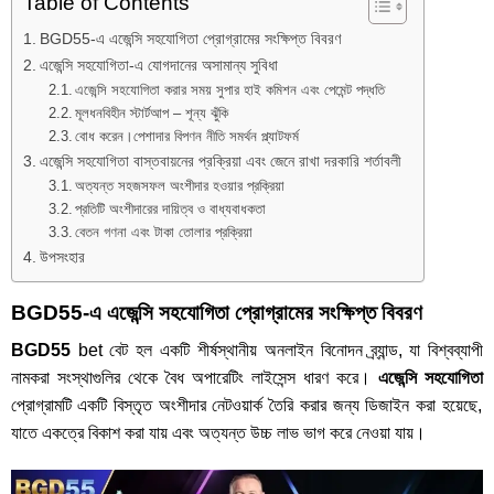
Table of Contents
BGD55-এ এজেন্সি সহযোগিতা প্রোগ্রামের সংক্ষিপ্ত বিবরণ
এজেন্সি সহযোগিতা-এ যোগদানের অসামান্য সুবিধা
এজেন্সি সহযোগিতা করার সময় সুপার হাই কমিশন এবং পেমেন্ট পদ্ধতি
মূলধনবিহীন স্টার্টআপ – শূন্য ঝুঁকি
বোধ করেন।পেশাদার বিপণন নীতি সমর্থন প্ল্যাটফর্ম
এজেন্সি সহযোগিতা বাস্তবায়নের প্রক্রিয়া এবং জেনে রাখা দরকারি শর্তাবলী
অত্যন্ত সহজসফল অংশীদার হওয়ার প্রক্রিয়া
প্রতিটি অংশীদারের দায়িত্ব ও বাধ্যবাধকতা
বেতন গণনা এবং টাকা তোলার প্রক্রিয়া
উপসংহার
BGD55-এ এজেন্সি সহযোগিতা প্রোগ্রামের সংক্ষিপ্ত বিবরণ
BGD55
bet
বেট হল একটি শীর্ষস্থানীয় অনলাইন বিনোদন ব্র্যান্ড, যা বিশ্বব্যাপী
নামকরা সংস্থাগুলির থেকে বৈধ অপারেটিং লাইসেন্স ধারণ করে।
এজেন্সি সহযোগিতা
প্রোগ্রামটি একটি বিস্তৃত অংশীদার নেটওয়ার্ক তৈরি করার জন্য ডিজাইন করা হয়েছে,
যাতে একত্রে বিকাশ করা যায় এবং অত্যন্ত উচ্চ লাভ ভাগ করে নেওয়া যায়।