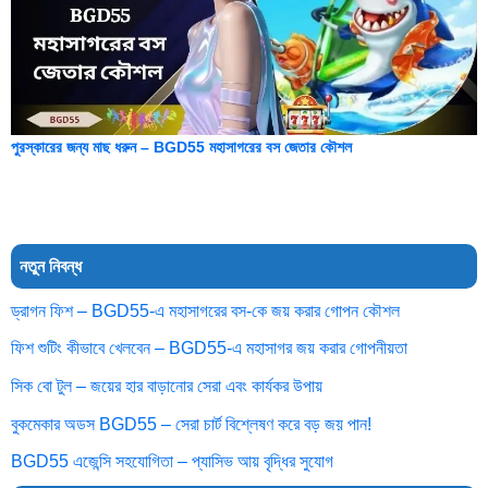
পুরস্কারের জন্য মাছ ধরুন – BGD55 মহাসাগরের বস জেতার কৌশল
নতুন নিবন্ধ
ড্রাগন ফিশ – BGD55-এ মহাসাগরের বস-কে জয় করার গোপন কৌশল
ফিশ শুটিং কীভাবে খেলবেন – BGD55-এ মহাসাগর জয় করার গোপনীয়তা
সিক বো টুল – জয়ের হার বাড়ানোর সেরা এবং কার্যকর উপায়
বুকমেকার অডস BGD55 – সেরা চার্ট বিশ্লেষণ করে বড় জয় পান!
BGD55 এজেন্সি সহযোগিতা – প্যাসিভ আয় বৃদ্ধির সুযোগ