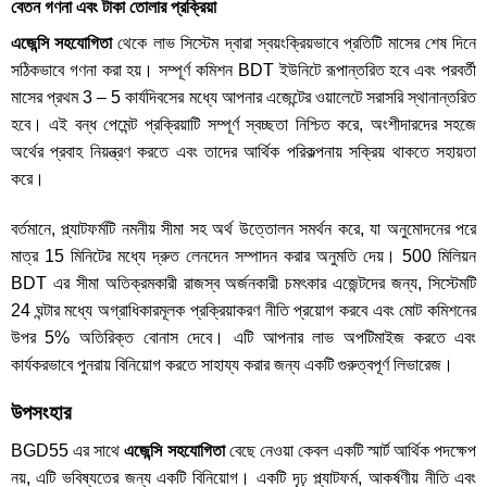
বেতন গণনা এবং টাকা তোলার প্রক্রিয়া
এজেন্সি সহযোগিতা
থেকে লাভ সিস্টেম দ্বারা স্বয়ংক্রিয়ভাবে প্রতিটি মাসের শেষ দিনে
সঠিকভাবে গণনা করা হয়। সম্পূর্ণ কমিশন BDT ইউনিটে রূপান্তরিত হবে এবং পরবর্তী
মাসের প্রথম 3 – 5 কার্যদিবসের মধ্যে আপনার এজেন্টের ওয়ালেটে সরাসরি স্থানান্তরিত
হবে। এই বন্ধ পেমেন্ট প্রক্রিয়াটি সম্পূর্ণ স্বচ্ছতা নিশ্চিত করে, অংশীদারদের সহজে
অর্থের প্রবাহ নিয়ন্ত্রণ করতে এবং তাদের আর্থিক পরিকল্পনায় সক্রিয় থাকতে সহায়তা
করে।
বর্তমানে, প্ল্যাটফর্মটি নমনীয় সীমা সহ অর্থ উত্তোলন সমর্থন করে, যা অনুমোদনের পরে
মাত্র 15 মিনিটের মধ্যে দ্রুত লেনদেন সম্পাদন করার অনুমতি দেয়। 500 মিলিয়ন
BDT এর সীমা অতিক্রমকারী রাজস্ব অর্জনকারী চমৎকার এজেন্টদের জন্য, সিস্টেমটি
24 ঘন্টার মধ্যে অগ্রাধিকারমূলক প্রক্রিয়াকরণ নীতি প্রয়োগ করবে এবং মোট কমিশনের
উপর 5% অতিরিক্ত বোনাস দেবে। এটি আপনার লাভ অপটিমাইজ করতে এবং
কার্যকরভাবে পুনরায় বিনিয়োগ করতে সাহায্য করার জন্য একটি গুরুত্বপূর্ণ লিভারেজ।
উপসংহার
BGD55 এর সাথে
এজেন্সি সহযোগিতা
বেছে নেওয়া কেবল একটি স্মার্ট আর্থিক পদক্ষেপ
নয়, এটি ভবিষ্যতের জন্য একটি বিনিয়োগ। একটি দৃঢ় প্ল্যাটফর্ম, আকর্ষণীয় নীতি এবং